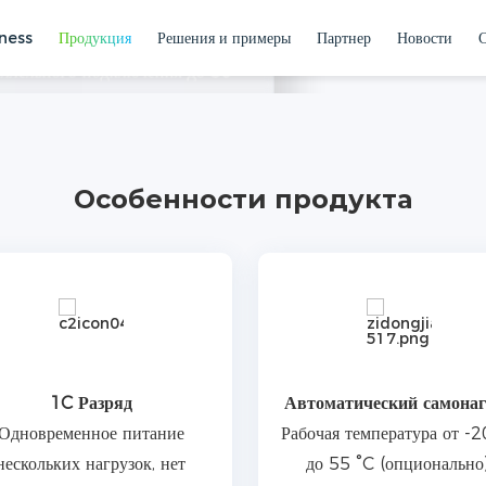
yness
Продукция
Решения и примеры
Партнер
Новости
 небольших коммерческих и
ллельного подключения до 50
до 256 кВтч. Высокая частота
гии для жилых помещений
Низковольтная ESS
елям свободу и безопасность в
Особенности продукта
1C Разряд
Автоматический самонаг
Одновременное питание
Рабочая температура от -2
нескольких нагрузок, нет
до 55 °C (опционально)