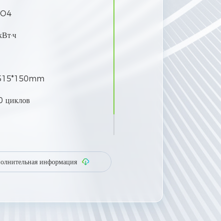
PO4
кВт·ч
515*150mm
0 циклов
 устройств параллельно
олнительная информация