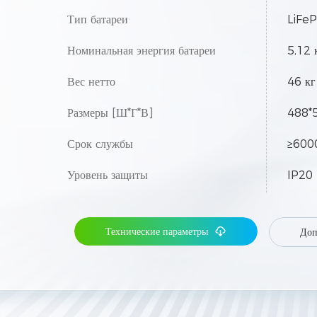
Тип батареи
LiFe
Номинальная энергия батареи
5,12 
Вес нетто
46 кг
Размеры [Ш*Г*В]
488*
Срок службы
≥600
Уровень защиты
IP20
Расширение
До 50
Технические параметры
Доп