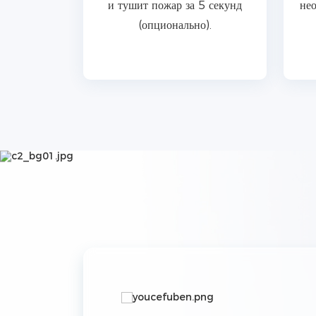
льзования
и тушит пожар за 5 секунд
нео
а.
(опционально).