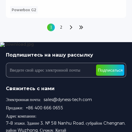
Powerbox G2
1
2
Подпишитесь на нашу рассылку
Подписаться
Свяжитесь с нами
Электронная почта:
sales@dyness-tech.com
Продажи:
+86 400 666 0655
Адрес компании:
7–8 этажи, Здание 3, № 58 Nanhu Road, субрайон Chengnan,
район Wuzhong, Сучжоу, Китай