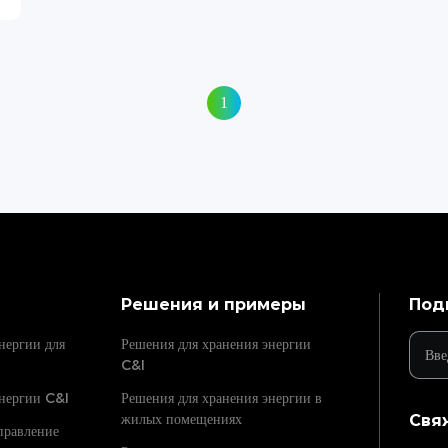
1
Решения и примеры
Под
нергии для
Решения для хранения энергии
C&I
нергии C&I
Решения для хранения энергии в
жилых помещениях
Свя
правление