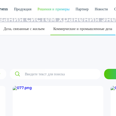
yness
Продукция
Решения и примеры
Партнер
Новости
актики клиентов
Коммерческие и промышленные дела
ания систем хранения эн
Дела, связанные с жильем
Коммерческие и промышленные дела