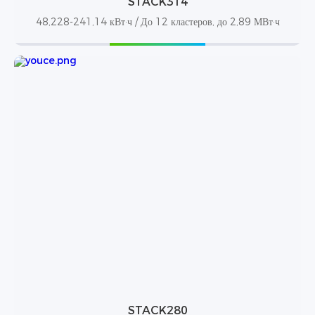
STACK314
48,228-241,14 кВт·ч / До 12 кластеров, до 2,89 МВт·ч
STACK280