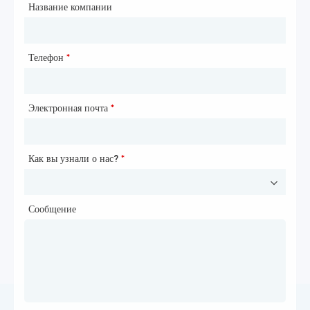
Город
Название компании
Телефон
Почтовый ящик
*
*
Электронная почта
Телефон
*
*
Как вы узнали о нас?
Как вы узнали о нас?
*
*
Сообщение
Сообщение