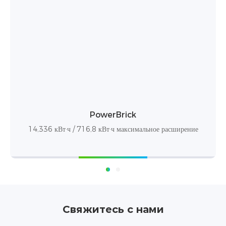
STACK280
43~215,04 кВт·ч / Поддерживает до 12 кластеров
параллельно, с возможностью расширения до 2,58 МВтч.
Свяжитесь с нами