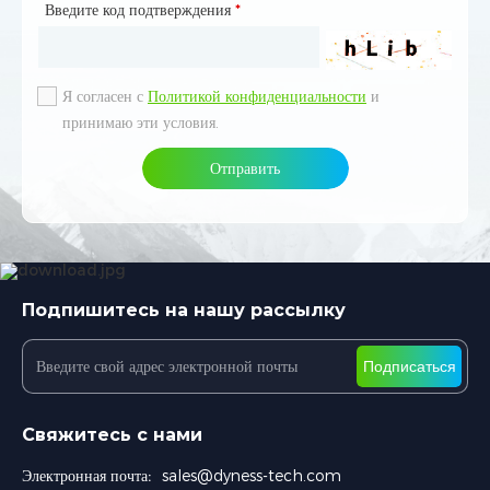
Введите код подтверждения
Введите код подтверждения
*
*
Я согласен с
Я согласен с
Политикой конфиденциальности
Политикой конфиденциальности
и
и
принимаю эти условия.
принимаю эти условия.
Отправить
Отправить
Подпишитесь на нашу рассылку
Подписаться
Свяжитесь с нами
Электронная почта:
sales@dyness-tech.com