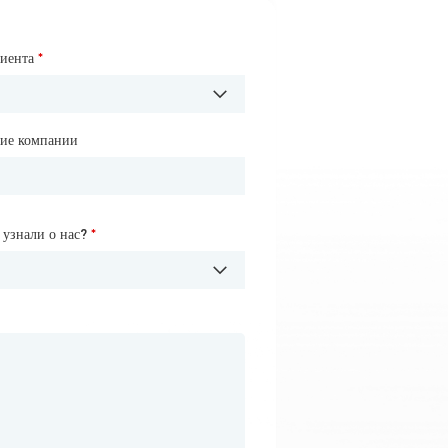
лиента
ние компании
*
*
ие компании
 узнали о нас?
 узнали о нас?
*
*