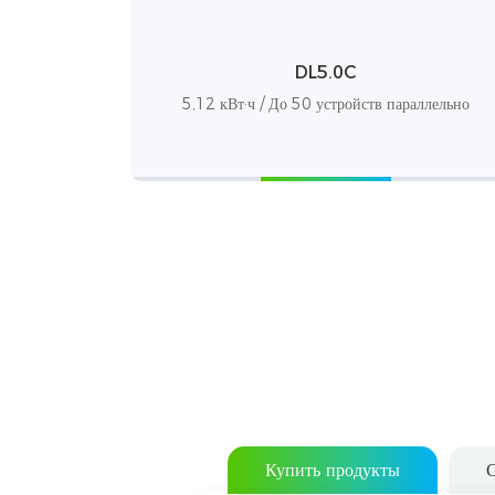
DL5.0C
5,12 кВт·ч / До 50 устройств параллельно
Купить продукты
С