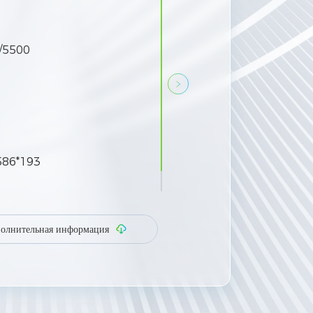
Номинальное напряжение ба
/5500
Макс. мощность заряда/разряд
Кол-во трекеров MPP
Номинальная выходная мощно
ь (ВА)
586*193
Размеры (Ш*В*Г)
Вес нетто
олнительная информация