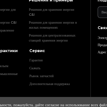
Решения и примеры
Под
нергии для
Решения для хранения энергии
C&I
нергии C&I
Решения для хранения энергии в
жилых помещениях
Свя
правление
Решения для централизованных
Элект
станций хранения энергии
Прода
практики
Сервис
Адрес
Гарантия
жильем
Скачать
ромышленные
Рынок запчастей
Дополнительная поддержка
ности, пожалуйста, дайте согласие на использование всех фай