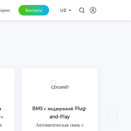
Сервис
Контакты
UZ
а
BMS с поддержкой Plug-
го
and-Play
х
Автоматическая связь с