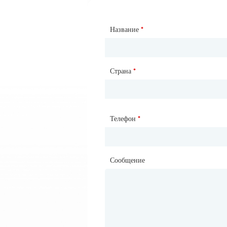
Название
Тип партнерства
*
*
Страна
Веб-сайт
*
Телефон
Почтовый ящик
*
*
Сообщение
Сообщение