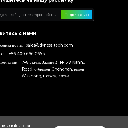
пишитесь на нашу рассылку
Подписаться
житесь с нами
ронная почта:
sales@dyness-tech.com
жи:
+86 400 666 0655
 компании:
7–8 этажи, Здание 3, № 58 Nanhu
Road, субрайон Chengnan, район
Wuzhong, Сучжоу, Китай
лов cookie при