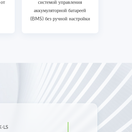
 от
системой управления
аккумуляторной батареей
(BMS) без ручной настройки
K-LS
Модель продукта