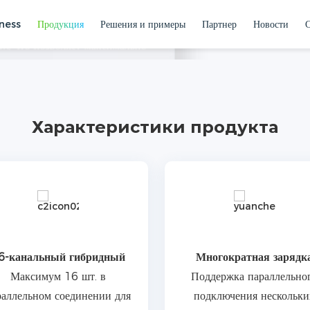
х систем в жилых домах.
yness
Продукция
Решения и примеры
Партнер
Новости
итиевыми аккумуляторами
, что позволяет максимально
ектроэнергии и обеспечить
гии для жилых помещений
Инвертор
едостаточной мощности
ебностей нагрузки. Инвертор
й режим менее чем за 4 мс.
Характеристики продукта
6-канальный гибридный
Многократная зарядк
Максимум 16 шт. в
Поддержка параллельно
раллельном соединении для
подключения нескольки