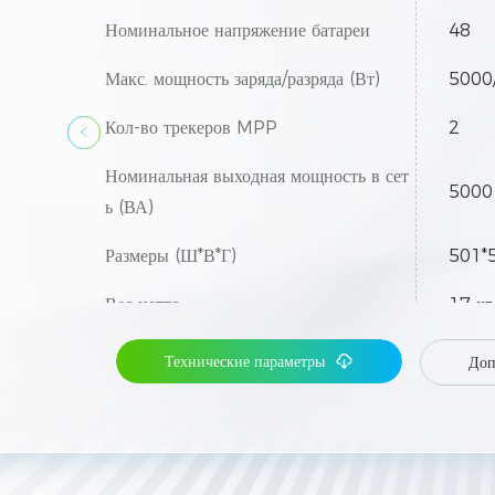
Номинальное напряжение батареи
48
Макс. мощность заряда/разряда (Вт)
5000
Кол-во трекеров MPP
2
Номинальная выходная мощность в сет
5000
ь (ВА)
Размеры (Ш*В*Г)
501*
Вес нетто
17 кг
Технические параметры
Доп