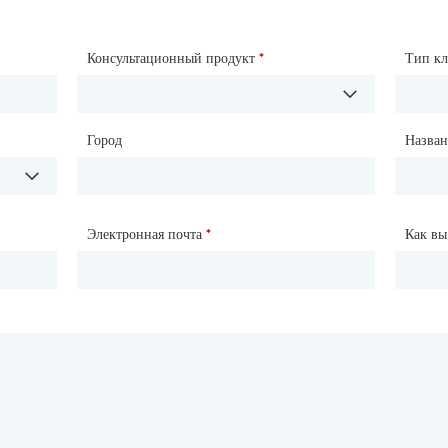
Консультационный продукт
Имя
*
*
Тип к
Назва
Город
Страна
*
Назван
Город
Электронная почта
Телефон
*
*
Как вы
Как вы