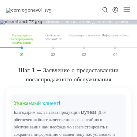
Послепродажное обслуживание
Достижение успеха в обслуживании клиентов, достижение успеха
в области устойчивого развития бизнеса во всем мире, чтобы стать
Инструкции по
customer
Информация о продукте
Информация о сбоях
лучше!
послепродажному
information
обслуживанию
01
02
03
04
Шаг 1 — Заявление о предоставлении
послепродажного обслуживания
Уважаемый клиент!
Благодарим вас за заказ продукции Dyness. Для
обеспечения более качественного гарантийного
обслуживания нам необходимо зарегистрировать и
сохранить информацию о вашей покупке, установке и