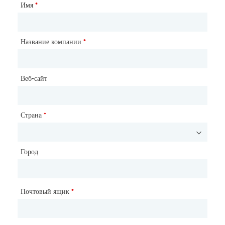
Консультационный продукт
Имя
*
*
Тип клиента
Название компании
*
*
Страна
Веб-сайт
*
Город
Страна
*
Город
Название компании
Телефон
Почтовый ящик
*
*