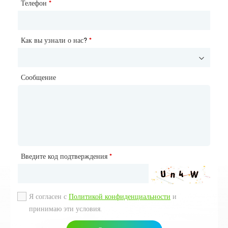
Электронная почта
Телефон
*
*
Как вы узнали о нас?
Как вы узнали о нас?
*
*
Сообщение
Сообщение
Введите код подтверждения
Введите код подтверждения
*
*
Я согласен с
Я согласен с
Политикой конфиденциальности
Политикой конфиденциальности
и
и
принимаю эти условия.
принимаю эти условия.